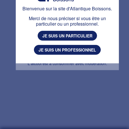
Bienvenue sur la site d'Atlantique Boissons.
Bienvenue sur la site d'Atlantique Boissons.
Ce site est réservé aux personnes majeures.
Avez-vous plus de 18 ans ?
Merci de nous préciser si vous être un
particulier ou un professionnel.
J'AI PLUS DE 18 ANS
JE SUIS UN PARTICULIER
J'AI MOINS DE 18 ANS
JE SUIS UN PROFESSIONNEL
L'abus d’alcool est dangereux pour la santé.
L'alcool est à consommer avec modération.