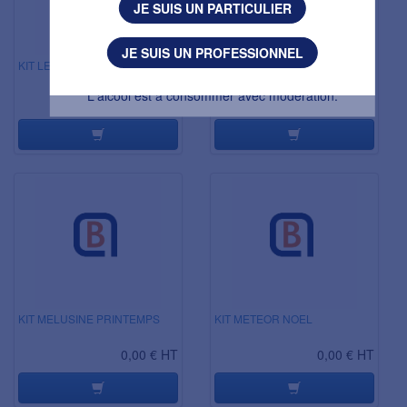
JE SUIS UN PARTICULIER
J'AI MOINS DE 18 ANS
JE SUIS UN PROFESSIONNEL
KIT LEFFE HIVER 2025
KIT LICORNE NOEL
L'abus d’alcool est dangereux pour la santé.
L'alcool est à consommer avec modération.
0,00 € HT
0,00 € HT
KIT MELUSINE PRINTEMPS
KIT METEOR NOEL
0,00 € HT
0,00 € HT