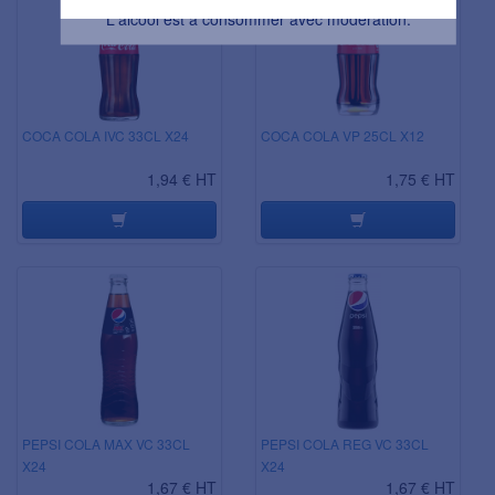
L'abus d’alcool est dangereux pour la santé.
L'alcool est à consommer avec modération.
COCA COLA IVC 33CL X24
COCA COLA VP 25CL X12
1,94 € HT
1,75 € HT
PEPSI COLA MAX VC 33CL
PEPSI COLA REG VC 33CL
X24
X24
1,67 € HT
1,67 € HT