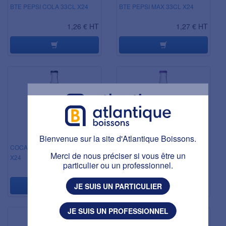
BTE PEPSI COLA 33CL X24
BTE PEPSI MAX 33CL X24
1,26 € HT
1,27 € HT
Bienvenue sur la site d'Atlantique Boissons.
Bienvenue sur la site d'Atlantique Boissons.
Ce site est réservé aux personnes majeures.
COCA COLA ZERO IVC 33CL
COCA COLA CHERRY IVC
Avez-vous plus de 18 ans ?
Merci de nous préciser si vous être un
X24
33CL X24
particulier ou un professionnel.
1,84 € HT
1,94 € HT
J'AI PLUS DE 18 ANS
JE SUIS UN PARTICULIER
J'AI MOINS DE 18 ANS
JE SUIS UN PROFESSIONNEL