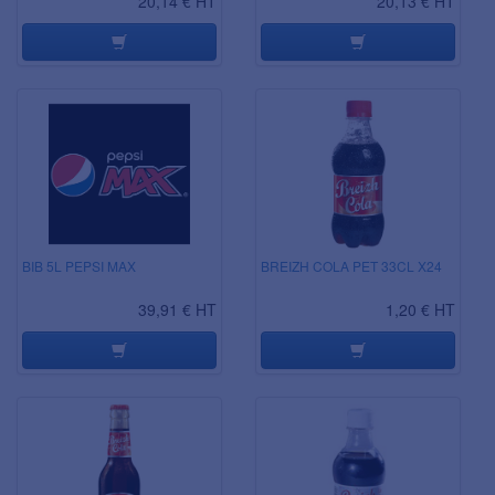
20,14 € HT
20,13 € HT
BIB 5L PEPSI MAX
BREIZH COLA PET 33CL X24
39,91 € HT
1,20 € HT