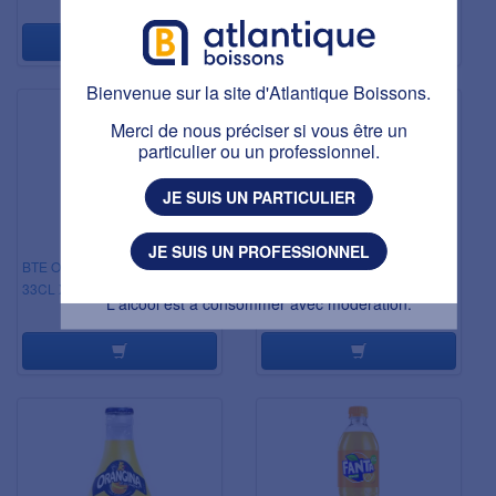
1,37 € HT
1,38 € HT
Bienvenue sur la site d'Atlantique Boissons.
Bienvenue sur la site d'Atlantique Boissons.
Ce site est réservé aux personnes majeures.
Avez-vous plus de 18 ans ?
Merci de nous préciser si vous être un
particulier ou un professionnel.
J'AI PLUS DE 18 ANS
JE SUIS UN PARTICULIER
J'AI MOINS DE 18 ANS
JE SUIS UN PROFESSIONNEL
BTE ORANGINA SLIM CAN
FANTA ORANGE IVC 25CL X24
L'abus d’alcool est dangereux pour la santé.
33CL X24
L'alcool est à consommer avec modération.
1,52 € HT
1,61 € HT