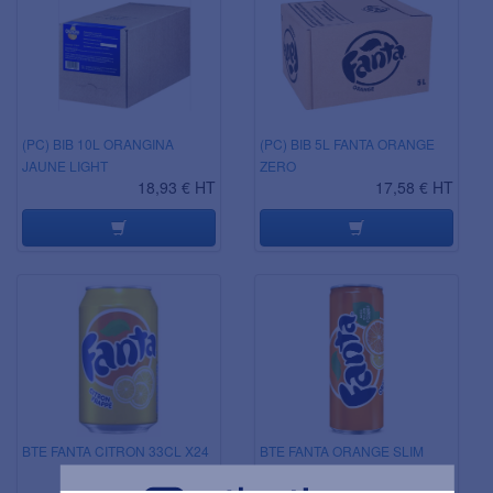
(PC) BIB 10L ORANGINA
(PC) BIB 5L FANTA ORANGE
JAUNE LIGHT
ZERO
18,93 € HT
17,58 € HT
BTE FANTA CITRON 33CL X24
BTE FANTA ORANGE SLIM
CAN 33CL X24