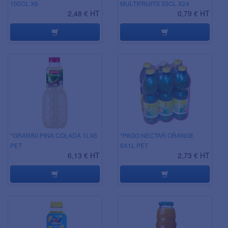
100CL X6
MULTIFRUITS 33CL X24
2,48 € HT
0,79 € HT
*GRANINI PINA COLADA 1LX6
*PAGO NECTAR ORANGE
PET
6X1L PET
6,13 € HT
2,73 € HT