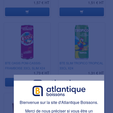
1,57 € HT
1,51 € HT
BTE OASIS POM-CASSIS-
BTE SLIM TROPICO TROPICAL
FRAMBOISE 33CL SLIM X24
33CL X24
1,73 € HT
1,31 € HT
Bienvenue sur la site d'Atlantique Boissons.
Bienvenue sur la site d'Atlantique Boissons.
Ce site est réservé aux personnes majeures.
Avez-vous plus de 18 ans ?
Merci de nous préciser si vous être un