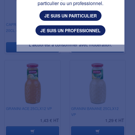
particulier ou un professionnel.
J'AI PLUS DE 18 ANS
JE SUIS UN PARTICULIER
J'AI MOINS DE 18 ANS
CAPRI-SUN MULTIVITAMINE
CARAIBOS CREME NOIX DE
JE SUIS UN PROFESSIONNEL
20CL 4X10
COCO 425GR
1,02 € HT
4,64 € HT
L'abus d’alcool est dangereux pour la santé.
L'alcool est à consommer avec modération.
GRANINI ACE 25CLX12 VP
GRANINI BANANE 25CLX12
VP
1,43 € HT
1,29 € HT