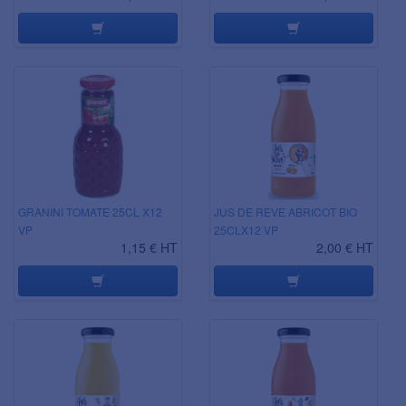
GRANINI TOMATE 25CL X12
JUS DE REVE ABRICOT BIO
VP
25CLX12 VP
1,15 € HT
2,00 € HT