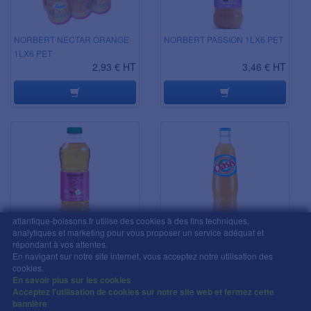
NORBERT NECTAR ORANGE
NORBERT PASSION 1LX6 PET
1LX6 PET
2,93 € HT
3,46 € HT
atlantique-boissons.fr utilise des cookies à des fins techniques,
analytiques et marketing pour vous proposer un service adéquat et
NORBERT POMME ABC 1LX6
OASIS TROPICAL VC 25CLX24
répondant à vos attentes.
PET
En navigant sur notre site internet, vous acceptez notre utilisation des
2,91 € HT
1,59 € HT
cookies.
En savoir plus sur les cookies
Acceptez l'utilisation de cookies sur notre site web et fermez cette
bannière