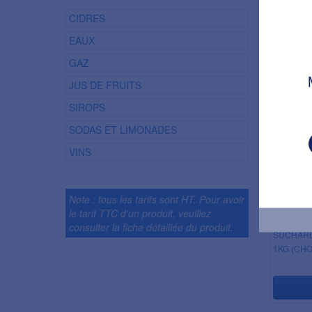
CIDRES
EAUX
*CHOCOL
INSTANT.
GAZ
JUS DE FRUITS
SIROPS
SODAS ET LIMONADES
VINS
Note : tous les tarifs sont HT. Pour avoir
le tarif TTC d'un produit, veuillez
consulter la fiche détaillée du produit.
SUCHARD
1KG (CHO