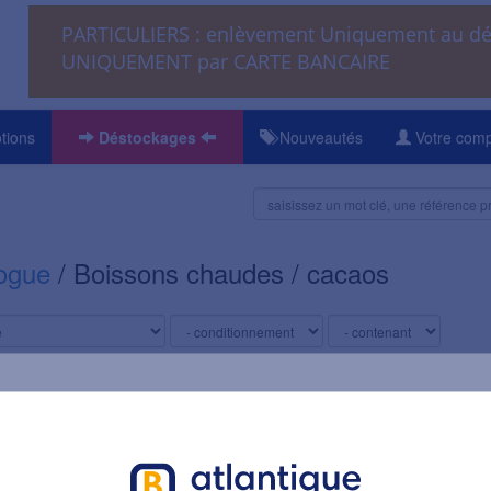
PARTICULIERS : enlèvement Uniquement au 
UNIQUEMENT par CARTE BANCAIRE
tions
Déstockages
Nouveautés
Votre com
ogue
/ Boissons chaudes / cacaos