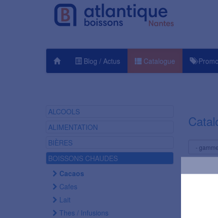
Blog / Actus
Catalogue
Promo
ALCOOLS
Catal
ALIMENTATION
BIÈRES
BOISSONS CHAUDES
Cacaos
Cafes
Lait
Thes / Infusions