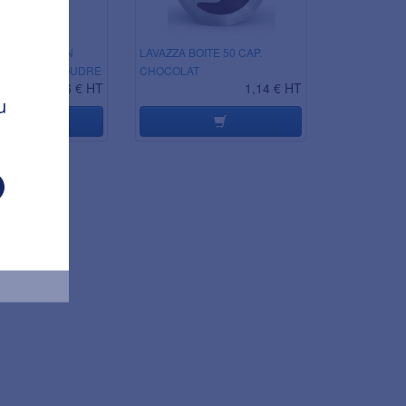
 MANUEL VAN
LAVAZZA BOITE 50 CAP.
ON LACTE POUDRE
CHOCOLAT
13,16 € HT
1,14 € HT
KG
u