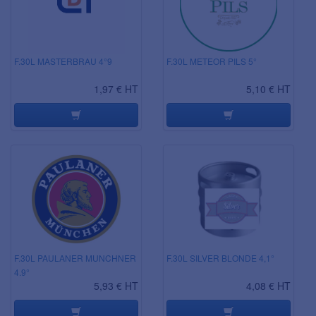
F.30L MASTERBRAU 4°9
F.30L METEOR PILS 5°
1,97 € HT
5,10 € HT
F.30L PAULANER MUNCHNER
F.30L SILVER BLONDE 4,1°
4.9°
5,93 € HT
4,08 € HT