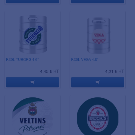
F.30L TUBORG 4,6°
F.30L VEGA 4.8°
4,45 € HT
4,21 € HT