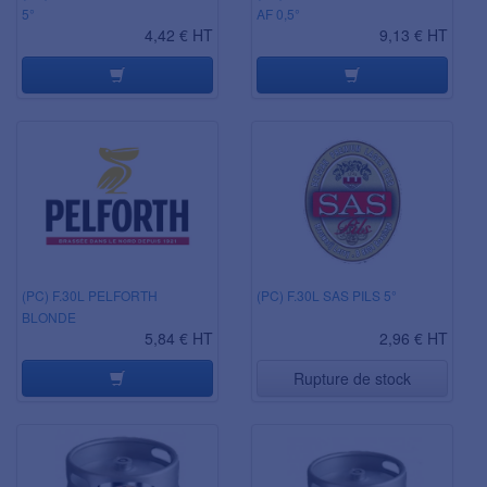
5°
AF 0,5°
4,42 € HT
9,13 € HT
(PC) F.30L PELFORTH
(PC) F.30L SAS PILS 5°
BLONDE
5,84 € HT
2,96 € HT
Rupture de stock