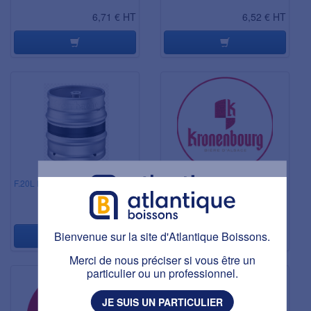
6,71 € HT
6,52 € HT
F.20L KROMBACHER PILS 4°8
F.20L KRONENBOURG 4.2°
5,85 € HT
5,09 € HT
Bienvenue sur la site d'Atlantique Boissons.
Bienvenue sur la site d'Atlantique Boissons.
Ce site est réservé aux personnes majeures.
Avez-vous plus de 18 ans ?
Merci de nous préciser si vous être un
particulier ou un professionnel.
J'AI PLUS DE 18 ANS
JE SUIS UN PARTICULIER