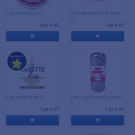
F 30L TIGRE BOCK 5°
F.20L BRUGSE ZOT BLONDE
6°
6,01 € HT
7,46 € HT
F.20L CADETTE IPA 6°
F.20L CADETTE RED SUNSET
6°
7,28 € HT
3,22 € HT