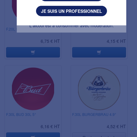
J'AI MOINS DE 18 ANS
JE SUIS UN PROFESSIONNEL
L'abus d’alcool est dangereux pour la santé.
L'alcool est à consommer avec modération.
F.20L STELLA ARTOIS 5.2°
F.30L BN1926 BELGIUM PILS
6,75 € HT
4,15 € HT
F.30L BUD 30L 5°
F.30L BURGERBRAU 4.9°
6,16 € HT
4,52 € HT