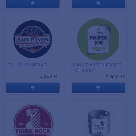
*F.30L SAINT OMER 4.7°
*F.30L ST AUSTELL PROPER
JOB IPA 5.5 °
4,14 € HT
7,90 € HT