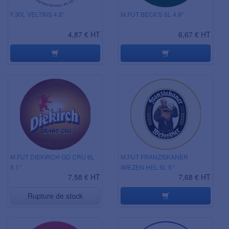
F.30L VELTINS 4.8°
M.FUT BECK'S 6L 4.9°
4,87 € HT
6,67 € HT
M.FUT DIEKIRCH GD CRU 6L
M.FUT FRANZISKANER
5.1°
WIEZEN HEL 6L 5°
7,58 € HT
7,68 € HT
Rupture de stock