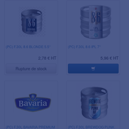
(PC) F.30L 8.6 BLONDE 5.5°
(PC) F.30L 8.6 IPL 7°
2,78 € HT
5,96 € HT
Rupture de stock
(PC) F.30L BAVARIA PREMIUM
(PC) F.30L BREWDOG PUNK