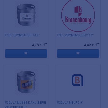
F.30L KROMBACHER 4.8°
F.30L KRONENBOURG 4.2°
4,78 € HT
4,82 € HT
F.30L LA MUSSE DAHU BIERE
F.30L LA NEUF 5.9°
VENDEENNE 4°