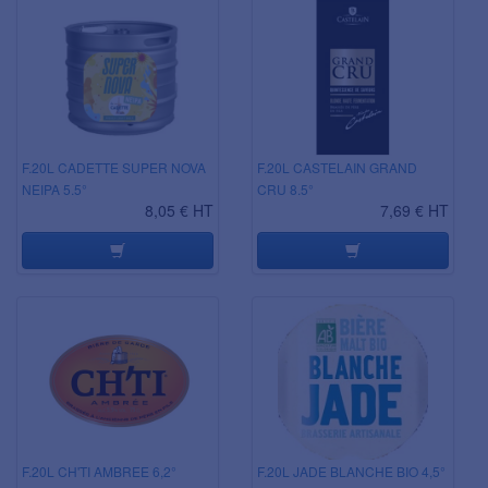
F.20L CADETTE SUPER NOVA
F.20L CASTELAIN GRAND
NEIPA 5.5°
CRU 8.5°
8,05 € HT
7,69 € HT
F.20L CH'TI AMBREE 6,2°
F.20L JADE BLANCHE BIO 4,5°