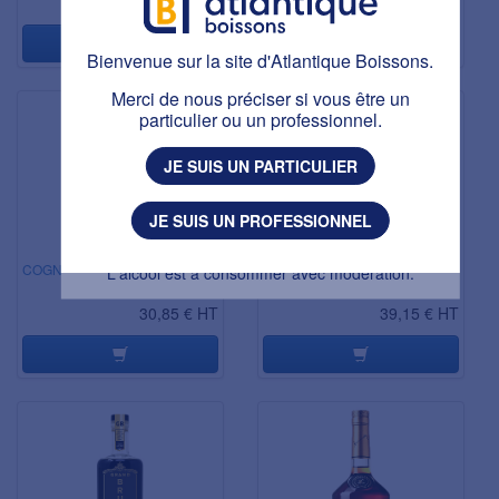
33,39 € HT
45,47 € HT
40° 70CL
Bienvenue sur la site d'Atlantique Boissons.
Bienvenue sur la site d'Atlantique Boissons.
Ce site est réservé aux personnes majeures.
Avez-vous plus de 18 ans ?
Merci de nous préciser si vous être un
particulier ou un professionnel.
J'AI PLUS DE 18 ANS
JE SUIS UN PARTICULIER
J'AI MOINS DE 18 ANS
JE SUIS UN PROFESSIONNEL
L'abus d’alcool est dangereux pour la santé.
COGNAC ABK6 VS 40° 70CL
COGNAC DE LUZE VS 40°
L'alcool est à consommer avec modération.
70CL
30,85 € HT
39,15 € HT