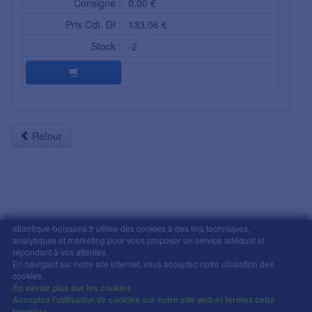
Consigne :
0,00 €
Prix Cdt. DI :
133,06 €
Stock :
-2
Retour
atlantique-boissons.fr utilise des cookies à des fins techniques,
analytiques et marketing pour vous proposer un service adéquat et
Mentions légales
-
Comment commander
-
CGV
répondant à vos attentes.
En navigant sur notre site internet, vous acceptez notre utilisation des
Copyright © Atlantique Boissons Nantes / Devacom 2026
cookies.
L'abus d'alcool est dangereux pour la santé, à
En savoir plus sur les cookies
consommer avec modération.
Acceptez l'utilisation de cookies sur notre site web et fermez cette
bannière