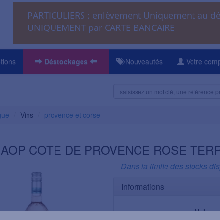
PARTICULIERS : enlèvement Uniquement au 
UNIQUEMENT par CARTE BANCAIRE
tions
Déstockages
Nouveautés
Votre com
gue
Vins
provence et corse
 AOP COTE DE PROVENCE ROSE TER
Dans la limite des stocks di
Informations
Volume