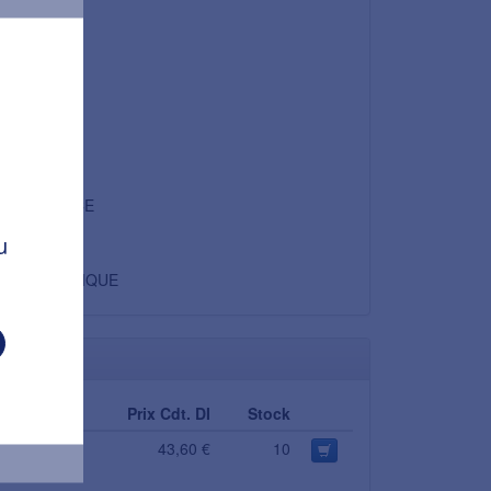
7,27 €
20 %
1,45 €
8,72 €
Non
FRANCE
u
ROSE
CLASSIQUE
Consigne
Prix Cdt. DI
Stock
0,00 €
43,60 €
10