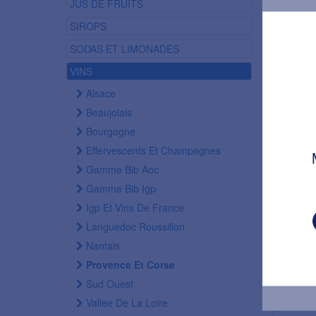
JUS DE FRUITS
SIROPS
SODAS ET LIMONADES
VINS
Alsace
Beaujolais
Bourgogne
Effervescents Et Champagnes
Gamme Bib Aoc
Gamme Bib Igp
Igp Et Vins De France
Languedoc Roussillon
Condi
Nantais
Provence Et Corse
Condi
Sud Ouest
CART
Vallee De La Loire