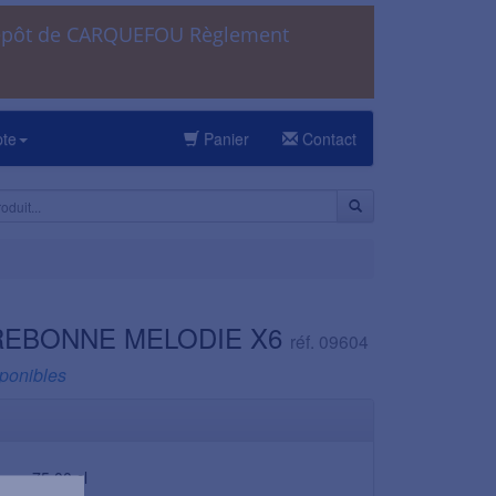
dépôt de CARQUEFOU Règlement
pte
Panier
Contact
REBONNE MELODIE X6
réf. 09604
sponibles
75,00 cl