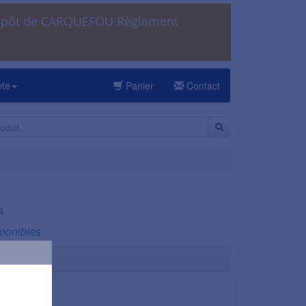
dépôt de CARQUEFOU Règlement
pte
Panier
Contact
4
sponibles
1 L