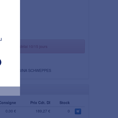
18,93 €
5,5 %
1,04 €
19,97 €
u
commande - délai 10/15 jours
Non
ORANGINA SCHWEPPES
Consigne
Prix Cdt. DI
Stock
0,00 €
189,27 €
0