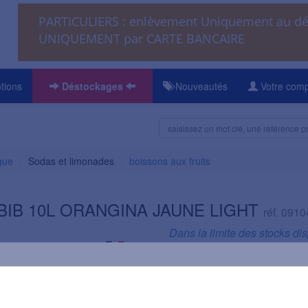
PARTICULIERS : enlèvement Uniquement au 
UNIQUEMENT par CARTE BANCAIRE
tions
Déstockages
Nouveautés
Votre com
gue
Sodas et limonades
boissons aux fruits
 BIB 10L ORANGINA JAUNE LIGHT
réf. 0910
Dans la limite des stocks di
Informations
Volume