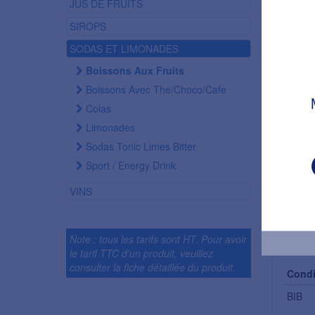
JUS DE FRUITS
SIROPS
SODAS ET LIMONADES
Boissons Aux Fruits
Boissons Avec The/choco/cafe
Colas
Limonades
Sodas Tonic Limes Bitter
Sport / Energy Drink
VINS
Condi
Note : tous les tarifs sont HT. Pour avoir
le tarif TTC d'un produit, veuillez
consulter la fiche détaillée du produit.
Condi
BIB