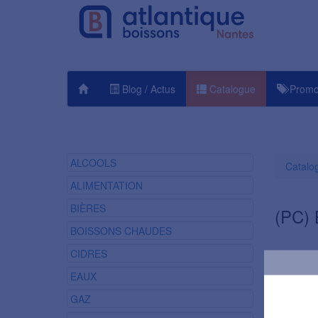
Blog / Actus
Catalogue
Promo
ALCOOLS
Catalo
ALIMENTATION
BIÈRES
(PC)
BOISSONS CHAUDES
CIDRES
EAUX
GAZ