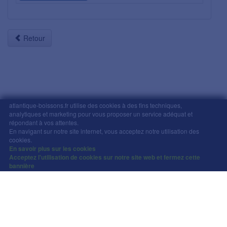
Retour
atlantique-boissons.fr utilise des cookies à des fins techniques,
analytiques et marketing pour vous proposer un service adéquat et
répondant à vos attentes.
Mentions légales
-
Comment commander
-
CGV
En navigant sur notre site internet, vous acceptez notre utilisation des
Copyright © Atlantique Boissons Nantes / Devacom 2026
cookies.
L'abus d'alcool est dangereux pour la santé, à
En savoir plus sur les cookies
Acceptez l'utilisation de cookies sur notre site web et fermez cette
consommer avec modération.
bannière