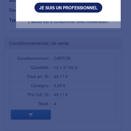
J'AI MOINS DE 18 ANS
Non
JE SUIS UN PROFESSIONNEL
Couleur :
ROSE
L'abus d’alcool est dangereux pour la santé.
Typologie :
L'alcool est à consommer avec modération.
CLASSIQUE
Conditionnement(s) de vente
Conditionnement :
CARTON
Quantités :
12 x 37,50 cl
Total art. DI :
49,17 €
Consigne :
0,00 €
Prix Cdt. DI :
49,17 €
Stock :
4