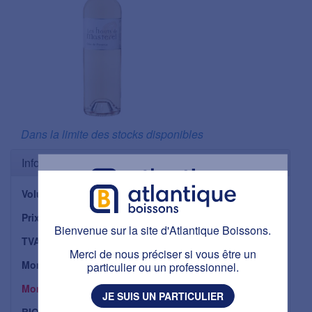
Dans la limite des stocks disponibles
Informations
Volume
37,50 cl
Bienvenue sur la site d'Atlantique Boissons.
Prix unitaire HTT
4,10 €
Bienvenue sur la site d'Atlantique Boissons.
Ce site est réservé aux personnes majeures.
TVA applicable
20 %
Avez-vous plus de 18 ans ?
Merci de nous préciser si vous être un
Montant TVA
particulier ou un professionnel.
0,82 €
J'AI PLUS DE 18 ANS
Montant TTC
4,92 €
JE SUIS UN PARTICULIER
BIO :