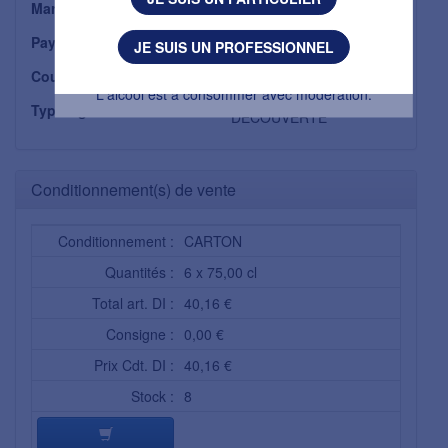
Marque :
GRANDS CHAIS FRANCE
J'AI MOINS DE 18 ANS
Pays :
JE SUIS UN PROFESSIONNEL
ETATS UNIS
Couleur :
L'abus d’alcool est dangereux pour la santé.
ROSE
L'alcool est à consommer avec modération.
Typologie :
DECOUVERTE
Conditionnement(s) de vente
Conditionnement :
CARTON
Quantités :
6 x 75,00 cl
Total art. DI :
40,16 €
Consigne :
0,00 €
Prix Cdt. DI :
40,16 €
Stock :
8