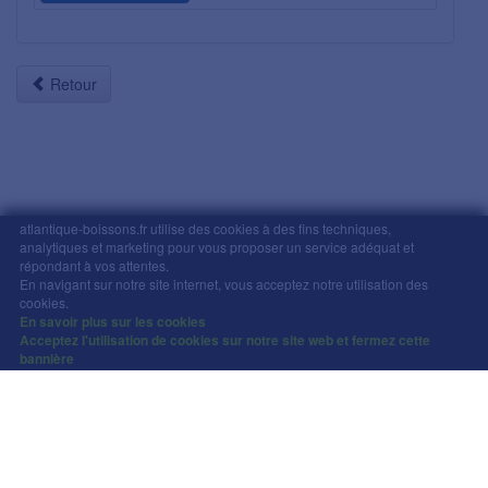
Retour
atlantique-boissons.fr utilise des cookies à des fins techniques,
analytiques et marketing pour vous proposer un service adéquat et
répondant à vos attentes.
Mentions légales
-
Comment commander
-
CGV
En navigant sur notre site internet, vous acceptez notre utilisation des
Copyright © Atlantique Boissons Nantes / Devacom 2026
cookies.
L'abus d'alcool est dangereux pour la santé, à
En savoir plus sur les cookies
Acceptez l'utilisation de cookies sur notre site web et fermez cette
consommer avec modération.
bannière