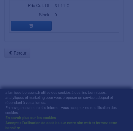
Prix Cdt. DI :
31,11 €
Stock :
0
Retour
atlantique-boissons.fr utilise des cookies à des fins techniques,
analytiques et marketing pour vous proposer un service adéquat et
Mentions légales
-
Comment commander
-
CGV
répondant à vos attentes.
En navigant sur notre site internet, vous acceptez notre utilisation des
Copyright © Atlantique Boissons Nantes / Devacom 2026
cookies.
L'abus d'alcool est dangereux pour la santé, à
En savoir plus sur les cookies
consommer avec modération.
Acceptez l'utilisation de cookies sur notre site web et fermez cette
bannière