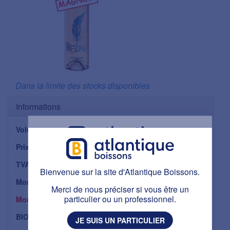
Dans la limite des stocks disponibles
Informations
Volume
1,5 L
Prix unitaire HTT
24,77 €
Bienvenue sur la site d'Atlantique Boissons.
TVA applicable
20 %
Bienvenue sur la site d'Atlantique Boissons.
Ce site est réservé aux personnes majeures.
Montant TVA
4,95 €
Avez-vous plus de 18 ans ?
Merci de nous préciser si vous être un
particulier ou un professionnel.
Montant TTC
29,72 €
J'AI PLUS DE 18 ANS
BIO :
Oui
JE SUIS UN PARTICULIER