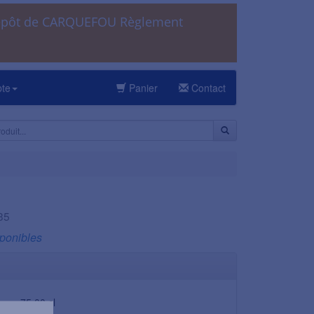
dépôt de CARQUEFOU Règlement
pte
Panier
Contact
35
sponibles
75,00 cl