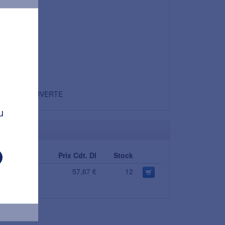
57,67 €
20 %
11,53 €
69,21 €
Non
DECOUVERTE
u
Consigne
Prix Cdt. DI
Stock
0,00 €
57,67 €
12