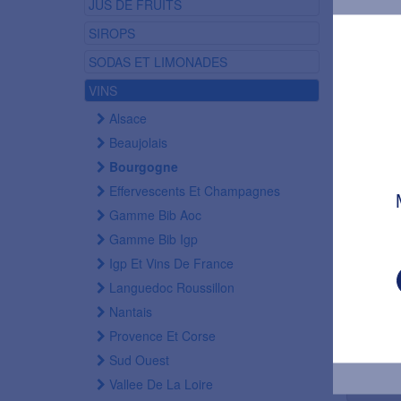
JUS DE FRUITS
SIROPS
SODAS ET LIMONADES
VINS
Alsace
Beaujolais
Bourgogne
Effervescents Et Champagnes
Gamme Bib Aoc
Condi
Gamme Bib Igp
Igp Et Vins De France
Condi
Languedoc Roussillon
BOUT
Nantais
Provence Et Corse
Sud Ouest
Vallee De La Loire
Reto