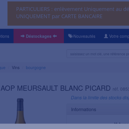
PARTICULIERS : enlèvement Uniquement au 
UNIQUEMENT par CARTE BANCAIRE
tions
Déstockages
Nouveautés
Votre com
gue
Vins
bourgogne
 AOP MEURSAULT BLANC PICARD
réf. 085
Dans la limite des stocks di
Informations
Volume