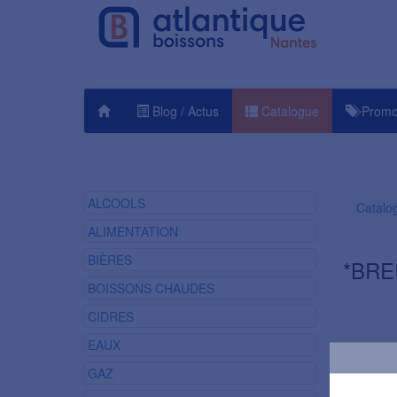
Blog / Actus
Catalogue
Promo
ALCOOLS
Catalo
ALIMENTATION
BIÈRES
*BRE
BOISSONS CHAUDES
CIDRES
EAUX
GAZ