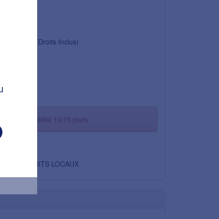
1,84 €
0,01 €
1,85 €
(Droits Inclus)
5,5 %
0,10 €
u
1,95 €
commande - délai 10/15 jours
Non
PRODUITS LOCAUX