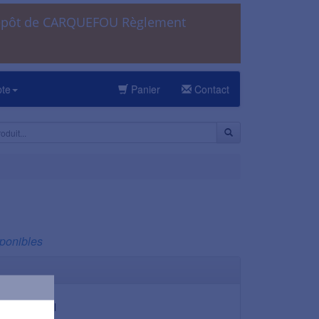
dépôt de CARQUEFOU Règlement
pte
Panier
Contact
sponibles
25,00 cl