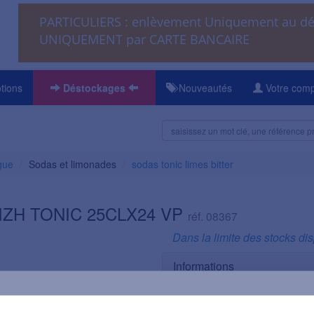
PARTICULIERS : enlèvement Uniquement au 
UNIQUEMENT par CARTE BANCAIRE
tions
Déstockages
Nouveautés
Votre com
gue
Sodas et limonades
sodas tonic limes bitter
IZH TONIC 25CLX24 VP
réf. 08367
Dans la limite des stocks di
Informations
Volume