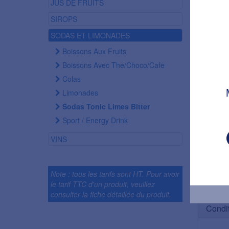
JUS DE FRUITS
SIROPS
SODAS ET LIMONADES
Boissons Aux Fruits
Boissons Avec The/choco/cafe
Colas
Limonades
Sodas Tonic Limes Bitter
Sport / Energy Drink
VINS
Note : tous les tarifs sont HT. Pour avoir
le tarif TTC d'un produit, veuillez
consulter la fiche détaillée du produit.
Condi