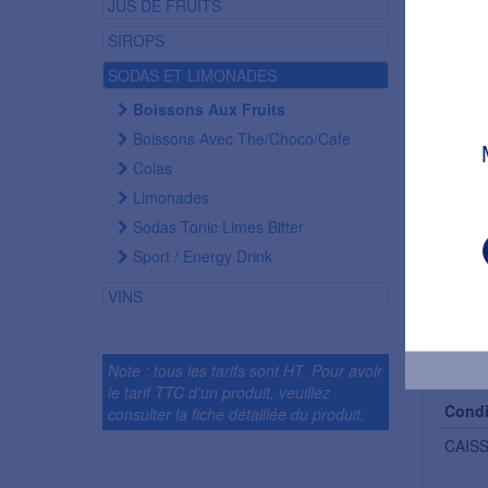
JUS DE FRUITS
SIROPS
SODAS ET LIMONADES
Boissons Aux Fruits
Boissons Avec The/choco/cafe
Colas
Limonades
Sodas Tonic Limes Bitter
Sport / Energy Drink
VINS
Condi
Note : tous les tarifs sont HT. Pour avoir
le tarif TTC d'un produit, veuillez
Condi
consulter la fiche détaillée du produit.
CAIS