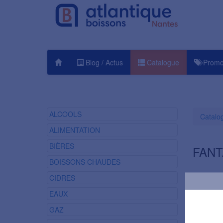
Blog / Actus
Catalogue
Promo
ALCOOLS
Catalo
ALIMENTATION
BIÈRES
FANT
BOISSONS CHAUDES
CIDRES
EAUX
GAZ