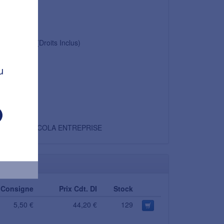
1,55 €
0,07 €
1,61 €
(Droits Inclus)
5,5 %
u
0,09 €
1,70 €
Non
COCA-COLA ENTREPRISE
Consigne
Prix Cdt. DI
Stock
5,50 €
44,20 €
129