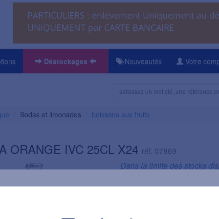
PARTICULIERS : enlèvement Uniquement au 
UNIQUEMENT par CARTE BANCAIRE
tions
Déstockages
Nouveautés
Votre com
gue
Sodas et limonades
boissons aux fruits
A ORANGE IVC 25CL X24
réf. 07869
Dans la limite des stocks di
Informations
Volume