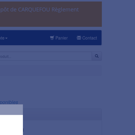
dépôt de CARQUEFOU Règlement
pte
Panier
Contact
sponibles
25,00 cl