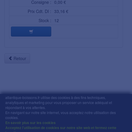
Consigne :
0,00 €
Prix Cdt. DI :
33,16 €
Stock :
12
Retour
atlantique-boissons.fr utilise des cookies à des fins techniques,
analytiques et marketing pour vous proposer un service adéquat et
Mentions légales
-
Comment commander
-
CGV
répondant à vos attentes.
En navigant sur notre site internet, vous acceptez notre utilisation des
Copyright © Atlantique Boissons Nantes / Devacom 2026
cookies.
L'abus d'alcool est dangereux pour la santé, à
En savoir plus sur les cookies
consommer avec modération.
Acceptez l'utilisation de cookies sur notre site web et fermez cette