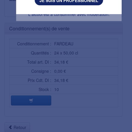
JE SUIS UN PROFESSIONNEL
SAEME DANONE EAUX
FRANCE
L'abus d’alcool est dangereux pour la santé.
L'alcool est à consommer avec modération.
Conditionnement(s) de vente
Conditionnement :
FARDEAU
Quantités :
24 x 50,00 cl
Total art. DI :
34,18 €
Consigne :
0,00 €
Prix Cdt. DI :
34,18 €
Stock :
10
Retour