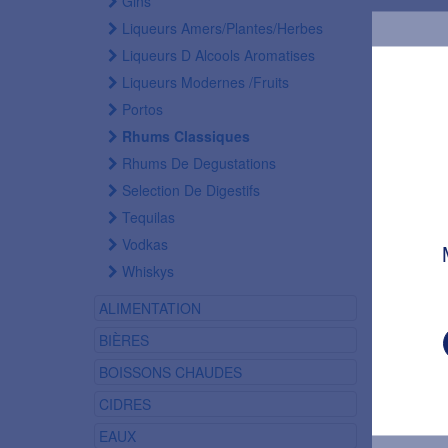
Gins
Liqueurs Amers/plantes/herbes
Liqueurs D Alcools Aromatises
Liqueurs Modernes /fruits
Portos
Rhums Classiques
Rhums De Degustations
Selection De Digestifs
Tequilas
Vodkas
Whiskys
ALIMENTATION
BIÈRES
BOISSONS CHAUDES
Condi
CIDRES
EAUX
Condi