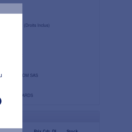
12,07 €
7,94 €
20,00 €
(Droits Inclus)
20 %
4,00 €
24,01 €
Non
u
SPIRIDOM SAS
BLANC
STANDARDS
Consigne
Prix Cdt. DI
Stock