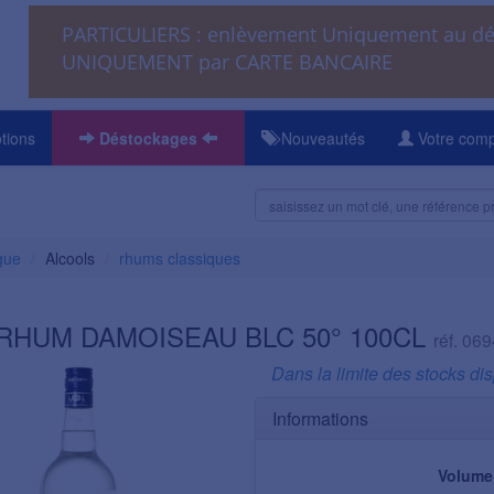
PARTICULIERS : enlèvement Uniquement au 
UNIQUEMENT par CARTE BANCAIRE
tions
Déstockages
Nouveautés
Votre com
gue
Alcools
rhums classiques
 RHUM DAMOISEAU BLC 50° 100CL
réf. 06
Dans la limite des stocks di
Informations
Volume