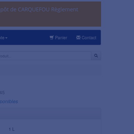
dépôt de CARQUEFOU Règlement
pte
Panier
Contact
945
sponibles
1 L