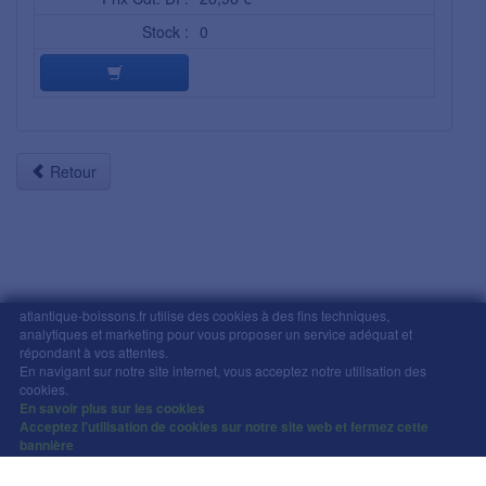
Stock :
0
Retour
atlantique-boissons.fr utilise des cookies à des fins techniques,
analytiques et marketing pour vous proposer un service adéquat et
Mentions légales
-
Comment commander
-
CGV
répondant à vos attentes.
En navigant sur notre site internet, vous acceptez notre utilisation des
Copyright © Atlantique Boissons Nantes / Devacom 2026
cookies.
L'abus d'alcool est dangereux pour la santé, à
En savoir plus sur les cookies
Acceptez l'utilisation de cookies sur notre site web et fermez cette
consommer avec modération.
bannière