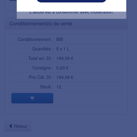
PEPSICO FRANCE
L'abus d’alcool est dangereux pour la santé.
L'alcool est à consommer avec modération.
Conditionnement(s) de vente
Conditionnement :
BIB
Quantités :
5 x 1 L
Total art. DI :
199,59 €
Consigne :
0,00 €
Prix Cdt. DI :
199,59 €
Stock :
12
Retour