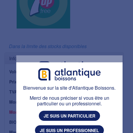
Dans la limite des stocks disponibles
Informations
Volume
1 L
Bienvenue sur la site d'Atlantique Boissons.
Prix unitaire HTT
39,92 €
Bienvenue sur la site d'Atlantique Boissons.
Ce site est réservé aux personnes majeures.
TVA applicable
5,5 %
Avez-vous plus de 18 ans ?
Merci de nous préciser si vous être un
Montant TVA
particulier ou un professionnel.
2,20 €
J'AI PLUS DE 18 ANS
Montant TTC
42,11 €
JE SUIS UN PARTICULIER
BIO :
J'AI MOINS DE 18 ANS
Non
JE SUIS UN PROFESSIONNEL
Marque :