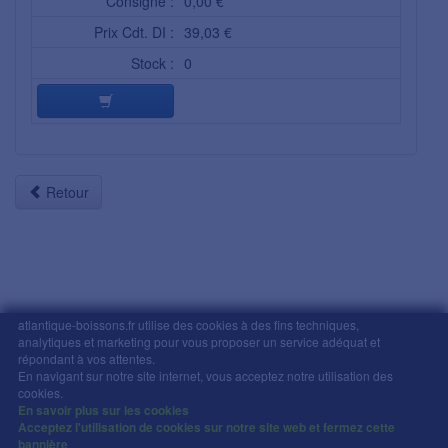
Consigne :
0,00 €
Prix Cdt. DI :
39,03 €
Stock :
0
Retour
atlantique-boissons.fr utilise des cookies à des fins techniques,
analytiques et marketing pour vous proposer un service adéquat et
Mentions légales
-
Comment commander
-
CGV
répondant à vos attentes.
En navigant sur notre site internet, vous acceptez notre utilisation des
Copyright © Atlantique Boissons Nantes / Devacom 2026
cookies.
L'abus d'alcool est dangereux pour la santé, à
En savoir plus sur les cookies
consommer avec modération.
Acceptez l'utilisation de cookies sur notre site web et fermez cette
bannière