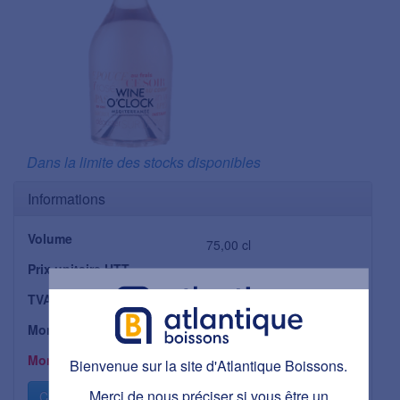
Dans la limite des stocks disponibles
Informations
Volume
75,00 cl
Prix unitaire HTT
6,51 €
TVA applicable
20 %
Montant TVA
1,30 €
Bienvenue sur la site d'Atlantique Boissons.
Montant TTC
Bienvenue sur la site d'Atlantique Boissons.
7,81 €
Ce site est réservé aux personnes majeures.
Avez-vous plus de 18 ans ?
Merci de nous préciser si vous être un
Cliquez pour consulter la fiche produit...