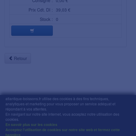
Consigne :
0,00 €
Prix Cdt. DI :
39,03 €
Stock :
0
Retour
atlantique-boissons.fr utilise des cookies à des fins techniques,
analytiques et marketing pour vous proposer un service adéquat et
Mentions légales
-
Comment commander
-
CGV
répondant à vos attentes.
En navigant sur notre site internet, vous acceptez notre utilisation des
Copyright © Atlantique Boissons Nantes / Devacom 2026
cookies.
L'abus d'alcool est dangereux pour la santé, à
En savoir plus sur les cookies
consommer avec modération.
Acceptez l'utilisation de cookies sur notre site web et fermez cette
bannière