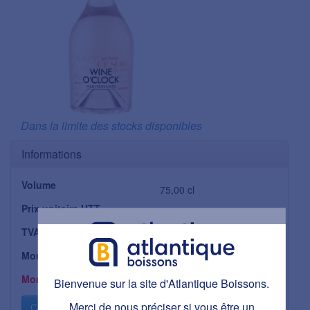
Dans la limite des stocks disponibles
Informations
Volume
75,00 cl
Prix unitaire HTT
6,51 €
TVA applicable
20 %
Montant TVA
1,30 €
Bienvenue sur la site d'Atlantique Boissons.
Montant TTC
Bienvenue sur la site d'Atlantique Boissons.
7,81 €
Ce site est réservé aux personnes majeures.
Avez-vous plus de 18 ans ?
Merci de nous préciser si vous être un
Cliquez pour consulter la fiche produit...