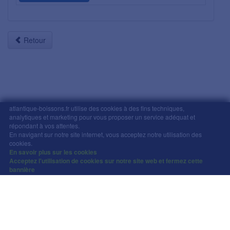
Retour
atlantique-boissons.fr utilise des cookies à des fins techniques,
analytiques et marketing pour vous proposer un service adéquat et
répondant à vos attentes.
Mentions légales
-
Comment commander
-
CGV
En navigant sur notre site internet, vous acceptez notre utilisation des
Copyright © Atlantique Boissons Nantes / Devacom 2026
cookies.
L'abus d'alcool est dangereux pour la santé, à
En savoir plus sur les cookies
Acceptez l'utilisation de cookies sur notre site web et fermez cette
consommer avec modération.
bannière