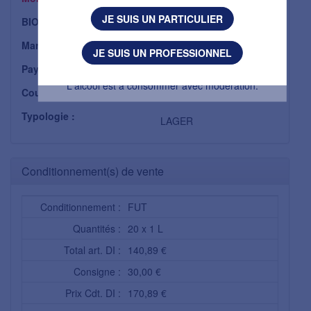
J'AI PLUS DE 18 ANS
8,45 €
JE SUIS UN PARTICULIER
BIO :
Non
J'AI MOINS DE 18 ANS
Marque :
KRONENBOURG
JE SUIS UN PROFESSIONNEL
Pays :
CORSE
L'abus d’alcool est dangereux pour la santé.
L'alcool est à consommer avec modération.
Couleur :
AMBRE
Typologie :
LAGER
Conditionnement(s) de vente
Conditionnement :
FUT
Quantités :
20 x 1 L
Total art. DI :
140,89 €
Consigne :
30,00 €
Prix Cdt. DI :
170,89 €