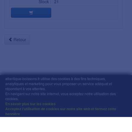
Stock :
21
Retour
atlantique-boissons.fr utilise des cookies à des fins techniques,
analytiques et marketing pour vous proposer un service adéquat et
Mentions légales
-
Comment commander
-
CGV
répondant à vos attentes.
En navigant sur notre site internet, vous acceptez notre utilisation des
Copyright © Atlantique Boissons Nantes / Devacom 2026
cookies.
L'abus d'alcool est dangereux pour la santé, à
En savoir plus sur les cookies
Acceptez l'utilisation de cookies sur notre site web et fermez cette
consommer avec modération.
bannière