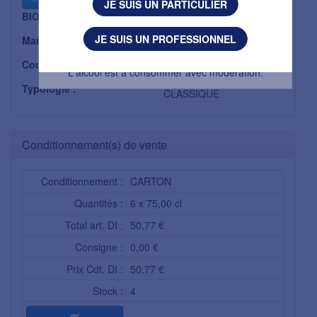
JE SUIS UN PARTICULIER
BIO :
Non
J'AI MOINS DE 18 ANS
JE SUIS UN PROFESSIONNEL
Marque :
CASTEL FRERES
L'abus d’alcool est dangereux pour la santé.
Couleur :
ROSE
L'alcool est à consommer avec modération.
Typologie :
CLASSIQUE
Conditionnement(s) de vente
Conditionnement :
CARTON
Quantités :
6 x 75,00 cl
Total art. DI :
50,77 €
Consigne :
0,00 €
Prix Cdt. DI :
50,77 €
Stock :
4