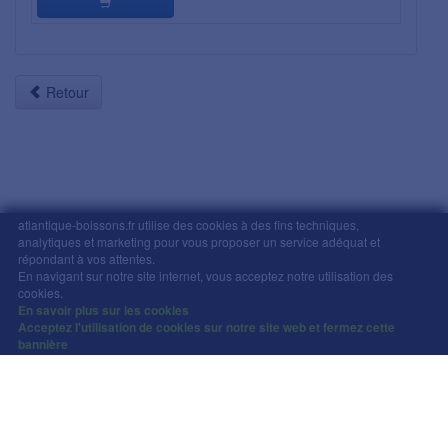
Retour
atlantique-boissons.fr utilise des cookies à des fins techniques,
analytiques et marketing pour vous proposer un service adéquat et
répondant à vos attentes.
Mentions légales
-
Comment commander
-
CGV
En navigant sur notre site internet, vous acceptez notre utilisation des
Copyright © Atlantique Boissons Nantes / Devacom 2026
cookies.
L'abus d'alcool est dangereux pour la santé, à
En savoir plus sur les cookies
Acceptez l'utilisation de cookies sur notre site web et fermez cette
consommer avec modération.
bannière