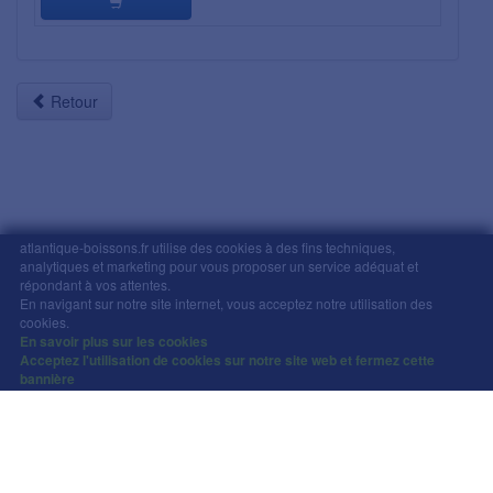
Retour
atlantique-boissons.fr utilise des cookies à des fins techniques,
analytiques et marketing pour vous proposer un service adéquat et
répondant à vos attentes.
Mentions légales
-
Comment commander
-
CGV
En navigant sur notre site internet, vous acceptez notre utilisation des
Copyright © Atlantique Boissons Nantes / Devacom 2026
cookies.
L'abus d'alcool est dangereux pour la santé, à
En savoir plus sur les cookies
Acceptez l'utilisation de cookies sur notre site web et fermez cette
consommer avec modération.
bannière