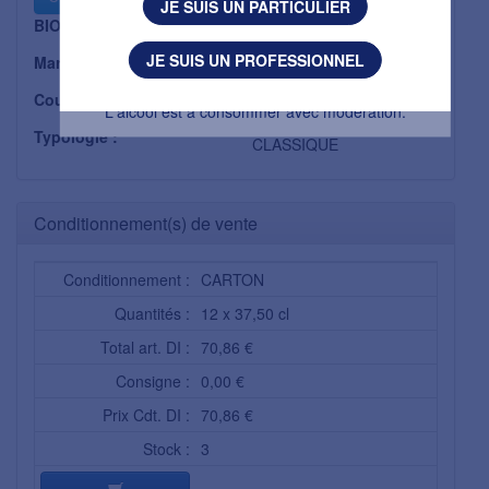
JE SUIS UN PARTICULIER
BIO :
Non
J'AI MOINS DE 18 ANS
JE SUIS UN PROFESSIONNEL
Marque :
CASTEL FRERES
L'abus d’alcool est dangereux pour la santé.
Couleur :
ROSE
L'alcool est à consommer avec modération.
Typologie :
CLASSIQUE
Conditionnement(s) de vente
Conditionnement :
CARTON
Quantités :
12 x 37,50 cl
Total art. DI :
70,86 €
Consigne :
0,00 €
Prix Cdt. DI :
70,86 €
Stock :
3