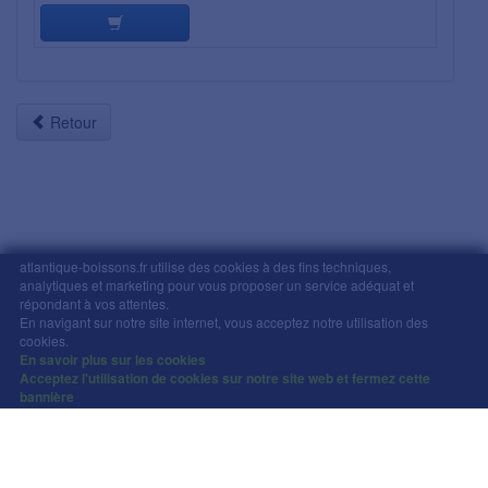
Retour
atlantique-boissons.fr utilise des cookies à des fins techniques,
analytiques et marketing pour vous proposer un service adéquat et
Mentions légales
-
Comment commander
-
CGV
répondant à vos attentes.
En navigant sur notre site internet, vous acceptez notre utilisation des
Copyright © Atlantique Boissons Nantes / Devacom 2026
cookies.
L'abus d'alcool est dangereux pour la santé, à
En savoir plus sur les cookies
Acceptez l'utilisation de cookies sur notre site web et fermez cette
consommer avec modération.
bannière