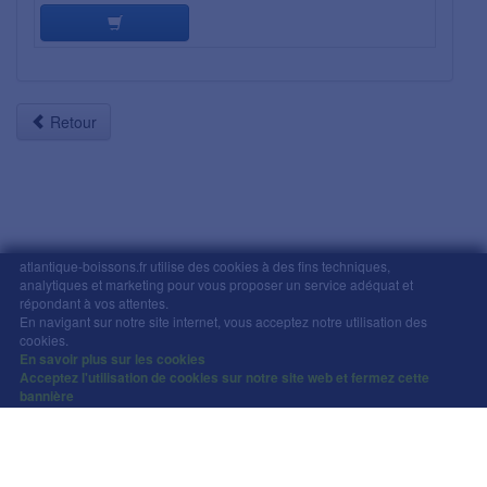
Retour
atlantique-boissons.fr utilise des cookies à des fins techniques,
analytiques et marketing pour vous proposer un service adéquat et
Mentions légales
-
Comment commander
-
CGV
répondant à vos attentes.
En navigant sur notre site internet, vous acceptez notre utilisation des
Copyright © Atlantique Boissons Nantes / Devacom 2026
cookies.
L'abus d'alcool est dangereux pour la santé, à
En savoir plus sur les cookies
Acceptez l'utilisation de cookies sur notre site web et fermez cette
consommer avec modération.
bannière