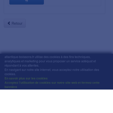
Retour
atlantique-boissons.fr utilise des cookies à des fins techniques,
analytiques et marketing pour vous proposer un service adéquat et
répondant à vos attentes.
Mentions légales
-
Comment commander
-
CGV
En navigant sur notre site internet, vous acceptez notre utilisation des
Copyright © Atlantique Boissons Nantes / Devacom 2026
cookies.
L'abus d'alcool est dangereux pour la santé, à
En savoir plus sur les cookies
Acceptez l'utilisation de cookies sur notre site web et fermez cette
consommer avec modération.
bannière