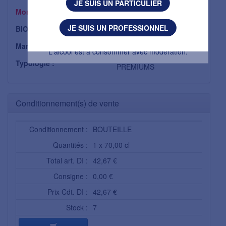
JE SUIS UN PARTICULIER
Montant TTC
51,21 €
J'AI MOINS DE 18 ANS
JE SUIS UN PROFESSIONNEL
BIO :
Non
L'abus d’alcool est dangereux pour la santé.
Marque :
DUGAS SAS
L'alcool est à consommer avec modération.
Typologie :
PREMIUMS
Conditionnement(s) de vente
Conditionnement :
BOUTEILLE
Quantités :
1 x 70,00 cl
Total art. DI :
42,67 €
Consigne :
0,00 €
Prix Cdt. DI :
42,67 €
Stock :
7