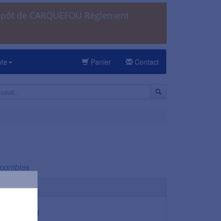
dépôt de CARQUEFOU Règlement
pte
Panier
Contact
sponibles
33,00 cl