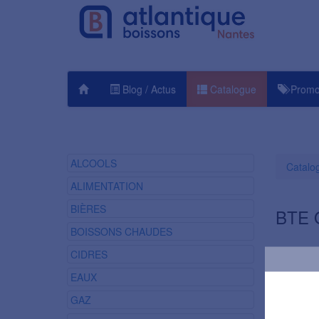
Blog / Actus
Catalogue
Promo
ALCOOLS
Catalo
ALIMENTATION
BIÈRES
BTE 
BOISSONS CHAUDES
CIDRES
EAUX
GAZ