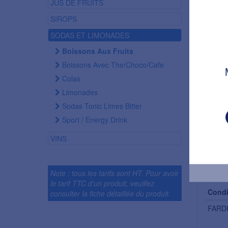
JUS DE FRUITS
SIROPS
SODAS ET LIMONADES
Boissons Aux Fruits
Boissons Avec The/choco/cafe
Colas
Limonades
Sodas Tonic Limes Bitter
Sport / Energy Drink
VINS
Condi
Note : tous les tarifs sont HT. Pour avoir
le tarif TTC d'un produit, veuillez
Condi
consulter la fiche détaillée du produit.
FARD