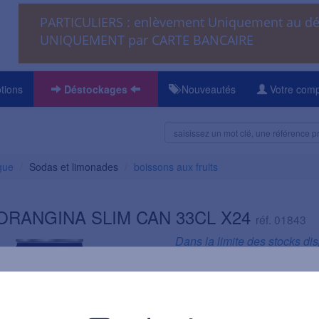
PARTICULIERS : enlèvement Uniquement au 
UNIQUEMENT par CARTE BANCAIRE
tions
Déstockages
Nouveautés
Votre com
gue
Sodas et limonades
boissons aux fruits
ORANGINA SLIM CAN 33CL X24
réf. 01843
Dans la limite des stocks di
Informations
Volume