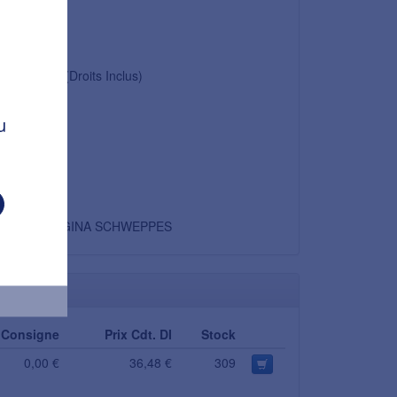
1,45 €
0,07 €
1,52 €
(Droits Inclus)
5,5 %
u
0,08 €
1,60 €
Non
ORANGINA SCHWEPPES
Consigne
Prix Cdt. DI
Stock
0,00 €
36,48 €
309