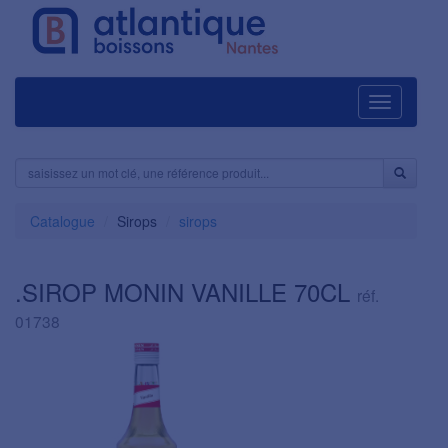
Navigation
Catalogue
Sirops
sirops
.SIROP MONIN VANILLE 70CL
réf.
01738