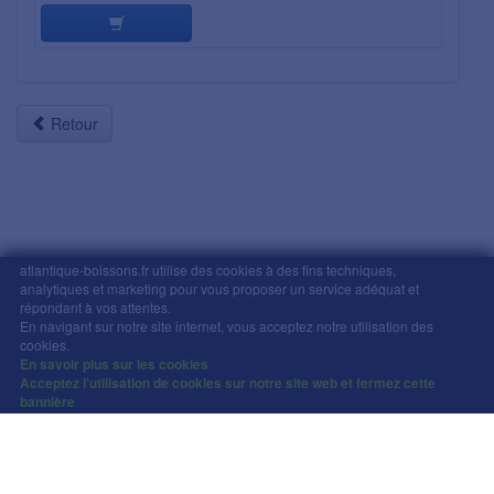
Retour
atlantique-boissons.fr utilise des cookies à des fins techniques,
analytiques et marketing pour vous proposer un service adéquat et
Mentions légales
-
Comment commander
-
CGV
répondant à vos attentes.
En navigant sur notre site internet, vous acceptez notre utilisation des
Copyright © Atlantique Boissons Nantes / Devacom 2026
cookies.
L'abus d'alcool est dangereux pour la santé, à
En savoir plus sur les cookies
Acceptez l'utilisation de cookies sur notre site web et fermez cette
consommer avec modération.
bannière