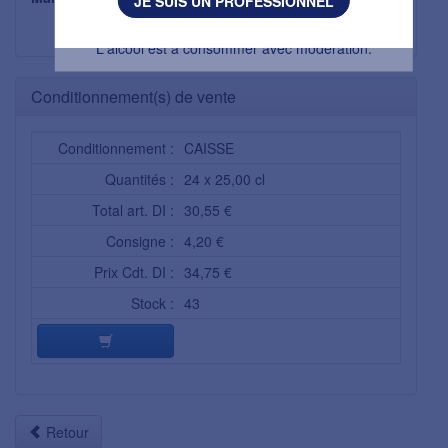
JE SUIS UN PROFESSIONNEL
N W MARKETING &
DISTRIBUTION
L'abus d’alcool est dangereux pour la santé.
L'alcool est à consommer avec modération.
Conditionnement(s) de vente
Conditionnement :
CAISSE
Quantités :
24 x 25,00 cl
Total art. DI :
30,55 €
Consigne :
4,20 €
Prix Cdt. DI :
34,75 €
Stock :
43
Retour