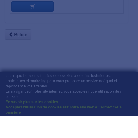
Retour
atlantique-boissons.fr utilise des cookies à des fins techniques,
analytiques et marketing pour vous proposer un service adéquat et
Mentions légales
-
Comment commander
-
CGV
répondant à vos attentes.
En navigant sur notre site internet, vous acceptez notre utilisation des
Copyright © Atlantique Boissons Nantes / Devacom 2026
cookies.
L'abus d'alcool est dangereux pour la santé, à
En savoir plus sur les cookies
Acceptez l'utilisation de cookies sur notre site web et fermez cette
consommer avec modération.
bannière