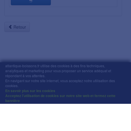
Retour
atlantique-boissons.fr utilise des cookies à des fins techniques,
analytiques et marketing pour vous proposer un service adéquat et
répondant à vos attentes.
Mentions légales
-
Comment commander
-
CGV
En navigant sur notre site internet, vous acceptez notre utilisation des
Copyright © Atlantique Boissons Nantes / Devacom 2026
cookies.
L'abus d'alcool est dangereux pour la santé, à
En savoir plus sur les cookies
Acceptez l'utilisation de cookies sur notre site web et fermez cette
consommer avec modération.
bannière