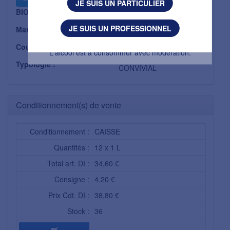
JE SUIS UN PARTICULIER
BIO :
Non
J'AI MOINS DE 18 ANS
JE SUIS UN PROFESSIONNEL
Marque :
LIBOUREAU SA
L'abus d’alcool est dangereux pour la santé.
Couleur :
ROSE
L'alcool est à consommer avec modération.
Typologie :
CONVIVIAL
Conditionnement(s) de vente
Conditionnement :
CAISSE
Quantités :
12 x 1 L
Total art. DI :
34,60 €
Consigne :
4,20 €
Prix Cdt. DI :
38,80 €
Stock :
36