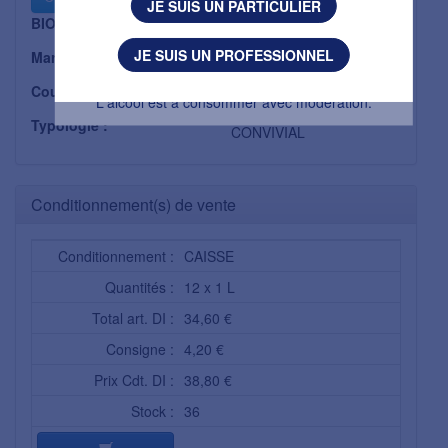
JE SUIS UN PARTICULIER
BIO :
Non
J'AI MOINS DE 18 ANS
JE SUIS UN PROFESSIONNEL
Marque :
LIBOUREAU SA
L'abus d’alcool est dangereux pour la santé.
Couleur :
ROSE
L'alcool est à consommer avec modération.
Typologie :
CONVIVIAL
Conditionnement(s) de vente
Conditionnement :
CAISSE
Quantités :
12 x 1 L
Total art. DI :
34,60 €
Consigne :
4,20 €
Prix Cdt. DI :
38,80 €
Stock :
36