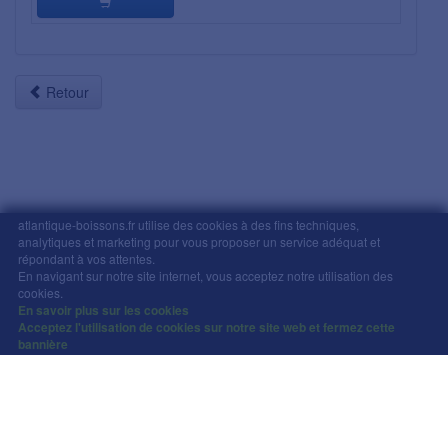
Retour
atlantique-boissons.fr utilise des cookies à des fins techniques,
analytiques et marketing pour vous proposer un service adéquat et
répondant à vos attentes.
Mentions légales
-
Comment commander
-
CGV
En navigant sur notre site internet, vous acceptez notre utilisation des
Copyright © Atlantique Boissons Nantes / Devacom 2026
cookies.
L'abus d'alcool est dangereux pour la santé, à
En savoir plus sur les cookies
Acceptez l'utilisation de cookies sur notre site web et fermez cette
consommer avec modération.
bannière