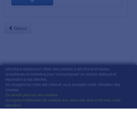
Retour
atlantique-boissons.fr utilise des cookies à des fins techniques,
analytiques et marketing pour vous proposer un service adéquat et
répondant à vos attentes.
Mentions légales
-
Comment commander
-
CGV
En navigant sur notre site internet, vous acceptez notre utilisation des
Copyright © Atlantique Boissons Nantes / Devacom 2026
cookies.
L'abus d'alcool est dangereux pour la santé, à
En savoir plus sur les cookies
Acceptez l'utilisation de cookies sur notre site web et fermez cette
consommer avec modération.
bannière