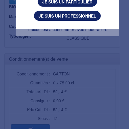
JE SUIS UN PARTICULIER
BIO :
Non
J'AI MOINS DE 18 ANS
JE SUIS UN PROFESSIONNEL
Marque :
CHATEAU PIGOUDET
L'abus d’alcool est dangereux pour la santé.
Couleur :
ROSE
L'alcool est à consommer avec modération.
Typologie :
CLASSIQUE
Conditionnement(s) de vente
Conditionnement :
CARTON
Quantités :
6 x 75,00 cl
Total art. DI :
52,14 €
Consigne :
0,00 €
Prix Cdt. DI :
52,14 €
Stock :
12