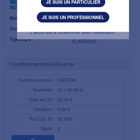
JE SUIS UN PARTICULIER
BIO :
Non
J'AI MOINS DE 18 ANS
JE SUIS UN PROFESSIONNEL
Marque :
CASTEL FRERES
L'abus d’alcool est dangereux pour la santé.
Couleur :
ROSE
L'alcool est à consommer avec modération.
Typologie :
CLASSIQUE
Conditionnement(s) de vente
Conditionnement :
CARTON
Quantités :
24 x 25,00 cl
Total art. DI :
82,29 €
Consigne :
0,00 €
Prix Cdt. DI :
82,29 €
Stock :
3