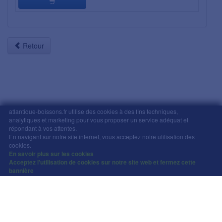
Retour
atlantique-boissons.fr utilise des cookies à des fins techniques,
analytiques et marketing pour vous proposer un service adéquat et
répondant à vos attentes.
Mentions légales
-
Comment commander
-
CGV
En navigant sur notre site internet, vous acceptez notre utilisation des
Copyright © Atlantique Boissons Nantes / Devacom 2026
cookies.
L'abus d'alcool est dangereux pour la santé, à
En savoir plus sur les cookies
Acceptez l'utilisation de cookies sur notre site web et fermez cette
consommer avec modération.
bannière